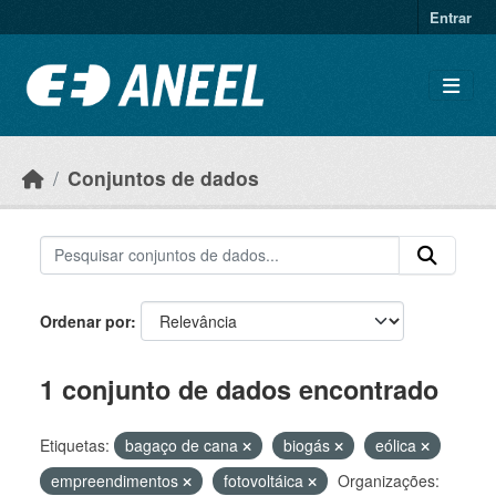
Ir para o conteúdo principal
Entrar
Conjuntos de dados
Ordenar por
1 conjunto de dados encontrado
Etiquetas:
bagaço de cana
biogás
eólica
empreendimentos
fotovoltáica
Organizações: