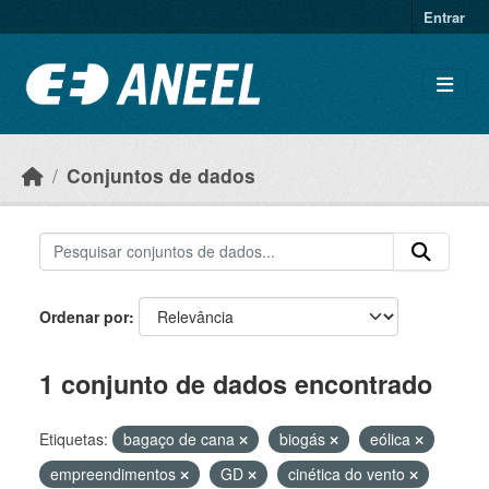
Ir para o conteúdo principal
Entrar
Conjuntos de dados
Ordenar por
1 conjunto de dados encontrado
Etiquetas:
bagaço de cana
biogás
eólica
empreendimentos
GD
cinética do vento