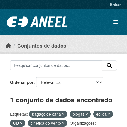
Ir para o conteúdo principal
Entrar
Conjuntos de dados
Ordenar por
1 conjunto de dados encontrado
Etiquetas:
bagaço de cana
biogás
eólica
GD
cinética do vento
Organizações: