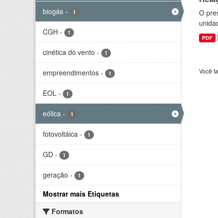
biogás
-
O pre
1
unida
CGH
-
1
PDF
cinética do vento
-
1
Você t
empreendimentos
-
1
EOL
-
1
eólica
-
1
fotovoltáica
-
1
GD
-
1
geração
-
1
Mostrar mais Etiquetas
Formatos