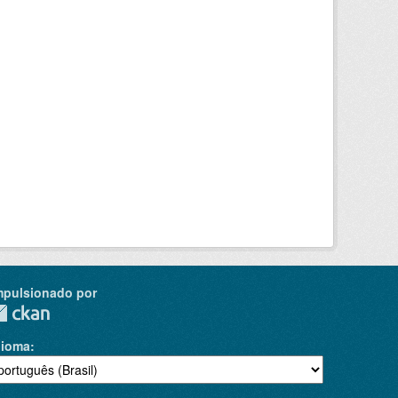
mpulsionado por
dioma