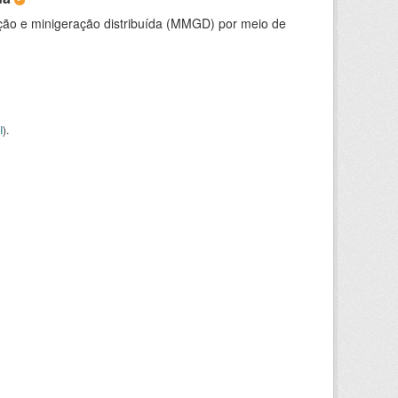
ção e minigeração distribuída (MMGD) por meio de
I
).