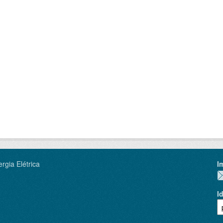
rgia Elétrica
I
I