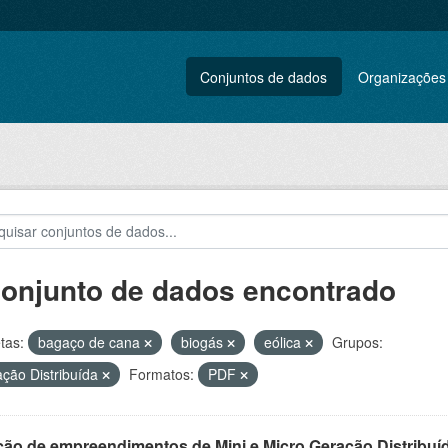
Conjuntos de dados
Organizações
conjunto de dados encontrado
tas:
bagaço de cana
biogás
eólica
Grupos:
ção Distribuída
Formatos:
PDF
ção de empreendimentos de Mini e Micro Geração Distribuí