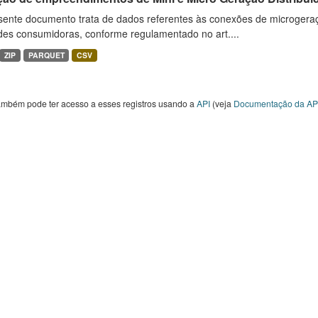
sente documento trata de dados referentes às conexões de microgera
des consumidoras, conforme regulamentado no art....
ZIP
PARQUET
CSV
ambém pode ter acesso a esses registros usando a
API
(veja
Documentação da AP