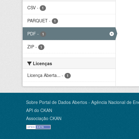
CSV
-
1
PARQUET
-
1
PDF
-
1
ZIP
-
1
Licenças
Licença Aberta...
-
1
Sobre Portal de Dados Abertos - Agência Nacional de Ene
API do CKAN
Associação CKAN