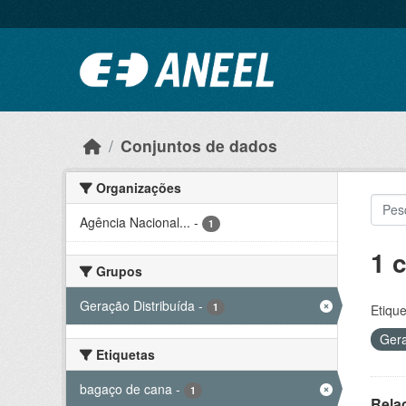
Ir para o conteúdo principal
Conjuntos de dados
Organizações
Agência Nacional...
-
1
1 
Grupos
Geração Distribuída
-
1
Etique
Gera
Etiquetas
bagaço de cana
-
1
Rela