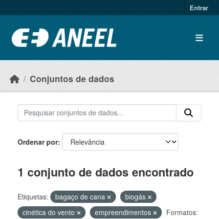
Ir para o conteúdo principal
Entrar
Conjuntos de dados
Ordenar por
1 conjunto de dados encontrado
Etiquetas:
bagaço de cana
biogás
cinética do vento
empreendimentos
Formatos: