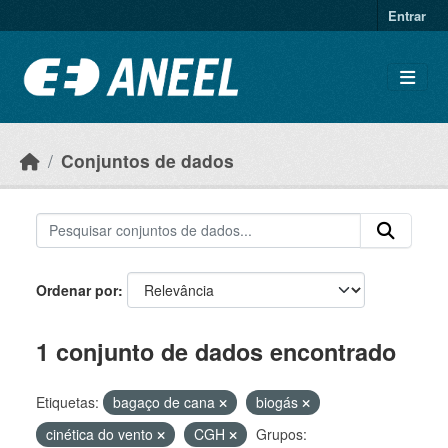
Ir para o conteúdo principal
Entrar
Conjuntos de dados
Ordenar por
1 conjunto de dados encontrado
Etiquetas:
bagaço de cana
biogás
cinética do vento
CGH
Grupos: