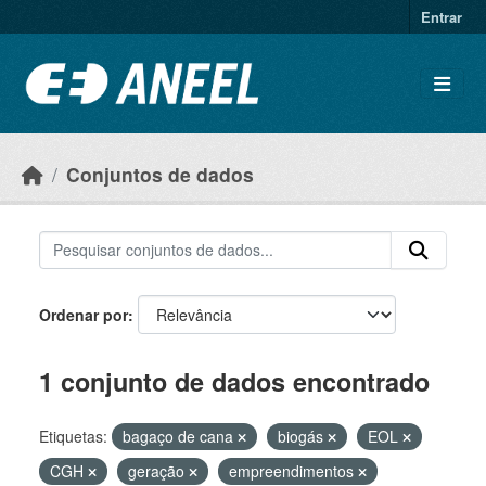
Ir para o conteúdo principal
Entrar
Conjuntos de dados
Ordenar por
1 conjunto de dados encontrado
Etiquetas:
bagaço de cana
biogás
EOL
CGH
geração
empreendimentos