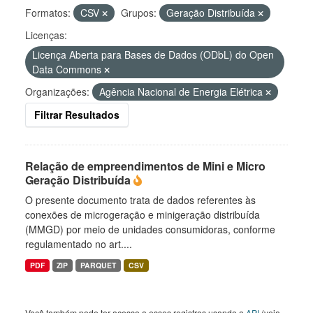
Formatos:
CSV
Grupos:
Geração Distribuída
Licenças:
Licença Aberta para Bases de Dados (ODbL) do Open
Data Commons
Organizações:
Agência Nacional de Energia Elétrica
Filtrar Resultados
Relação de empreendimentos de Mini e Micro
Geração Distribuída
O presente documento trata de dados referentes às
conexões de microgeração e minigeração distribuída
(MMGD) por meio de unidades consumidoras, conforme
regulamentado no art....
PDF
ZIP
PARQUET
CSV
Você também pode ter acesso a esses registros usando a
API
(veja