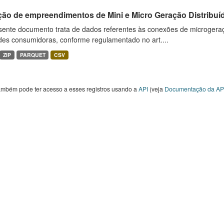
ção de empreendimentos de Mini e Micro Geração Distribuí
sente documento trata de dados referentes às conexões de microgera
des consumidoras, conforme regulamentado no art....
ZIP
PARQUET
CSV
ambém pode ter acesso a esses registros usando a
API
(veja
Documentação da AP