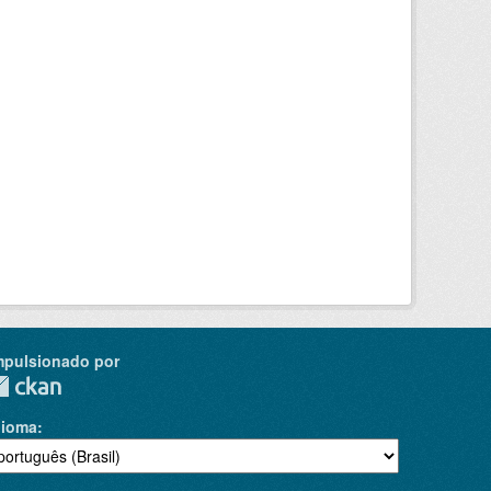
mpulsionado por
dioma