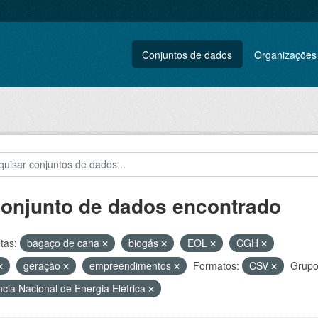
Conjuntos de dados
Organizações
conjunto de dados encontrado
tas:
bagaço de cana
biogás
EOL
CGH
geração
empreendimentos
Formatos:
CSV
Grupo
cia Nacional de Energia Elétrica