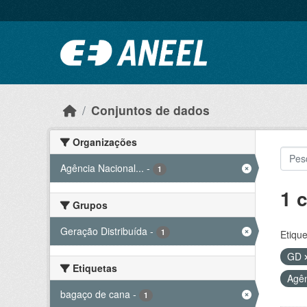
Ir para o conteúdo principal
Conjuntos de dados
Organizações
Agência Nacional...
-
1
1 
Grupos
Geração Distribuída
-
1
Etique
GD
Etiquetas
Agên
bagaço de cana
-
1