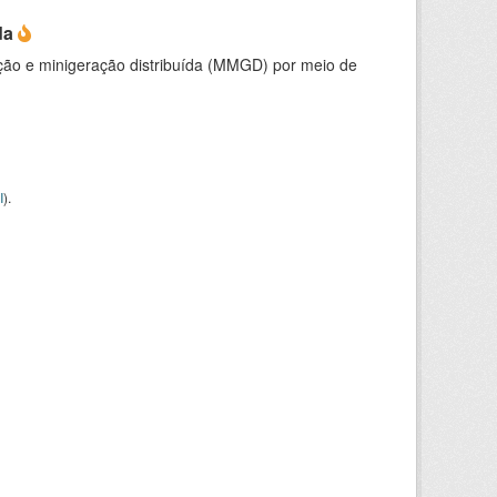
da
ção e minigeração distribuída (MMGD) por meio de
I
).