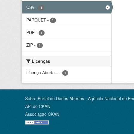
CSV
-
1
PARQUET
-
1
PDF
-
1
ZIP
-
1
Licenças
Licença Aberta...
-
1
Sobre Portal de Dados Abertos - Agência Nacional de Ene
API do CKAN
Associação CKAN