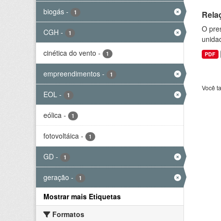
biogás
-
1
Rela
O pre
CGH
-
1
unida
cinética do vento
-
1
PDF
empreendimentos
-
1
Você t
EOL
-
1
eólica
-
1
fotovoltáica
-
1
GD
-
1
geração
-
1
Mostrar mais Etiquetas
Formatos