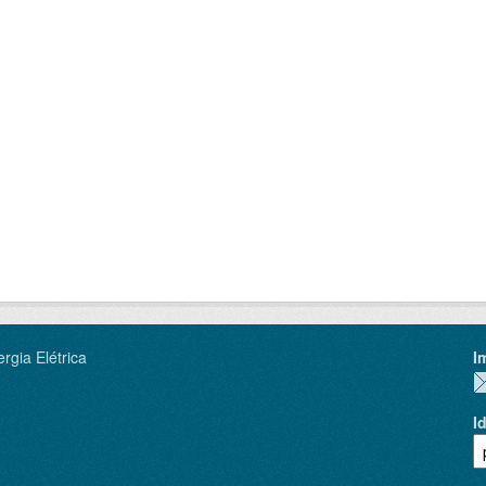
rgia Elétrica
I
I