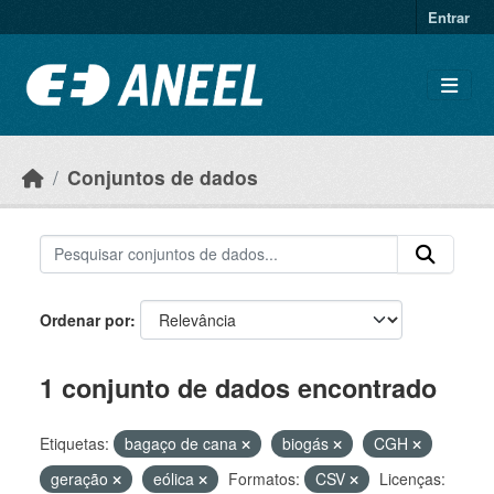
Ir para o conteúdo principal
Entrar
Conjuntos de dados
Ordenar por
1 conjunto de dados encontrado
Etiquetas:
bagaço de cana
biogás
CGH
geração
eólica
Formatos:
CSV
Licenças: