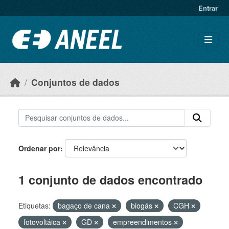
Ir para o conteúdo principal
Entrar
Conjuntos de dados
Ordenar por
1 conjunto de dados encontrado
Etiquetas:
bagaço de cana
biogás
CGH
fotovoltáica
GD
empreendimentos