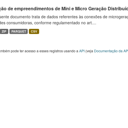
ção de empreendimentos de Mini e Micro Geração Distribuí
sente documento trata de dados referentes às conexões de microgera
des consumidoras, conforme regulamentado no art....
ZIP
PARQUET
CSV
ambém pode ter acesso a esses registros usando a
API
(veja
Documentação da AP