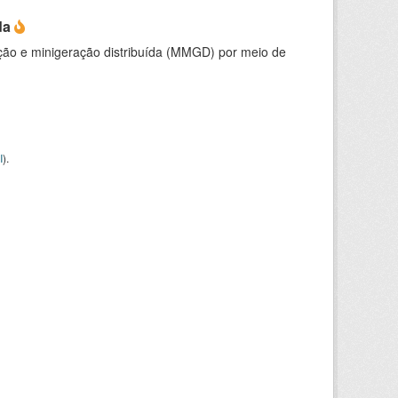
da
ção e minigeração distribuída (MMGD) por meio de
I
).