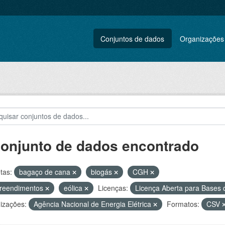
Conjuntos de dados
Organizações
conjunto de dados encontrado
tas:
bagaço de cana
biogás
CGH
reendimentos
eólica
Licenças:
Licença Aberta para Base
izações:
Agência Nacional de Energia Elétrica
Formatos:
CSV