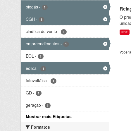
biogás
-
1
Rela
O pre
CGH
-
1
unida
cinética do vento
-
1
PDF
empreendimentos
-
1
Você t
EOL
-
1
eólica
-
1
fotovoltáica
-
1
GD
-
1
geração
-
1
Mostrar mais Etiquetas
Formatos