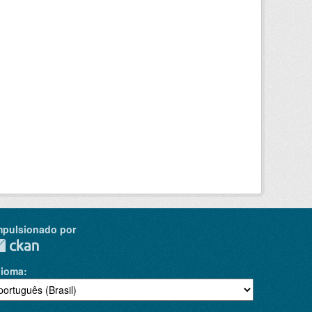
mpulsionado por
dioma