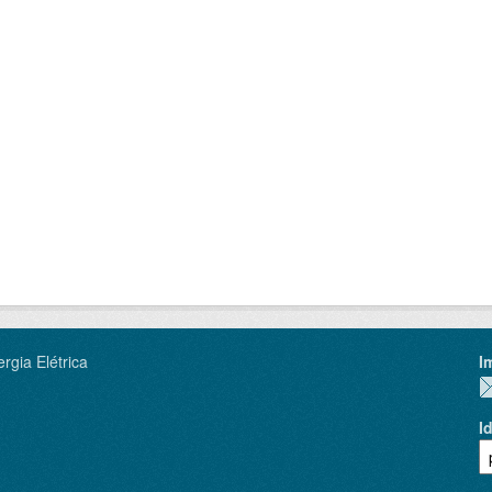
rgia Elétrica
I
I