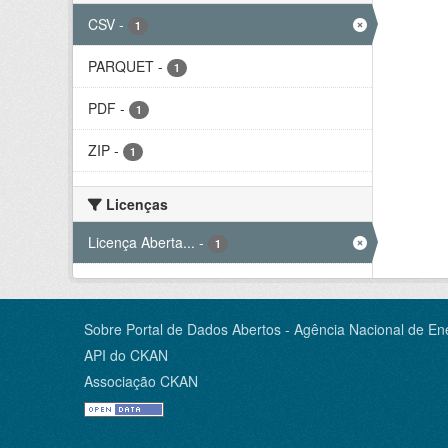
CSV
-
1
PARQUET
-
1
PDF
-
1
ZIP
-
1
Licenças
Licença Aberta...
-
1
Sobre Portal de Dados Abertos - Agência Nacional de Ene
API do CKAN
Associação CKAN