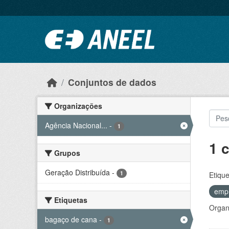
Ir para o conteúdo principal
Conjuntos de dados
Organizações
Agência Nacional...
-
1
1 
Grupos
Geração Distribuída
-
1
Etique
emp
Etiquetas
Organ
bagaço de cana
-
1