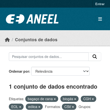
Ir para o conteúdo principal
Entrar
Conjuntos de dados
Ordenar por
1 conjunto de dados encontrado
Etiquetas:
bagaço de cana
biogás
CGH
EOL
eólica
Formatos:
CSV
Grupos: