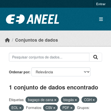
Ir para o conteúdo principal
Entrar
Conjuntos de dados
Ordenar por
1 conjunto de dados encontrado
Etiquetas:
bagaço de cana
biogás
CGH
EOL
Formatos:
CSV
PDF
Grupos: