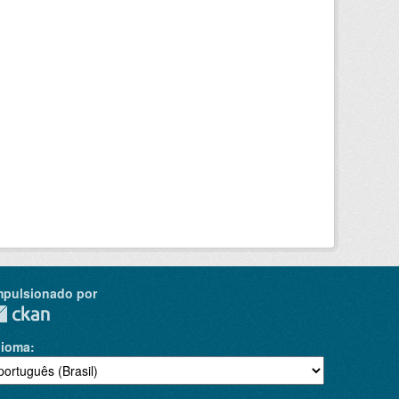
mpulsionado por
dioma