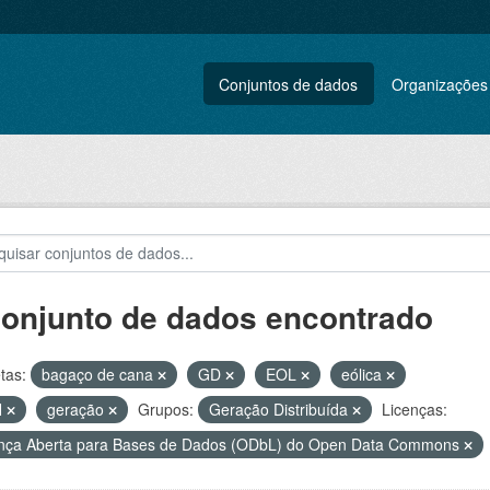
Conjuntos de dados
Organizações
conjunto de dados encontrado
tas:
bagaço de cana
GD
EOL
eólica
H
geração
Grupos:
Geração Distribuída
Licenças:
nça Aberta para Bases de Dados (ODbL) do Open Data Commons