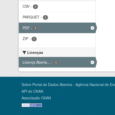
CSV
-
1
PARQUET
-
1
PDF
-
1
ZIP
-
1
Licenças
Licença Aberta...
-
1
Sobre Portal de Dados Abertos - Agência Nacional de Ene
API do CKAN
Associação CKAN