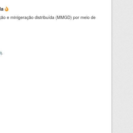
da
ção e minigeração distribuída (MMGD) por meio de
I
).