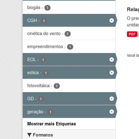
biogás
-
1
Rela
O pre
CGH
-
1
unida
cinética do vento
-
1
PDF
empreendimentos
-
1
Você t
EOL
-
1
eólica
-
1
fotovoltáica
-
1
GD
-
1
geração
-
1
Mostrar mais Etiquetas
Formatos