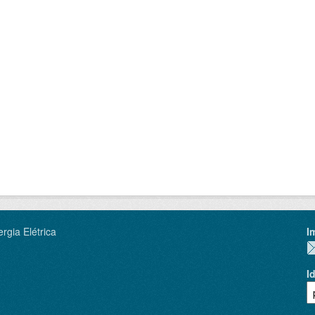
rgia Elétrica
I
I