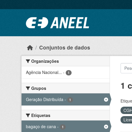
Ir para o conteúdo principal
Conjuntos de dados
Organizações
Agência Nacional...
-
1
1 
Grupos
Geração Distribuída
-
1
Etique
CG
Etiquetas
Lice
bagaço de cana
-
1