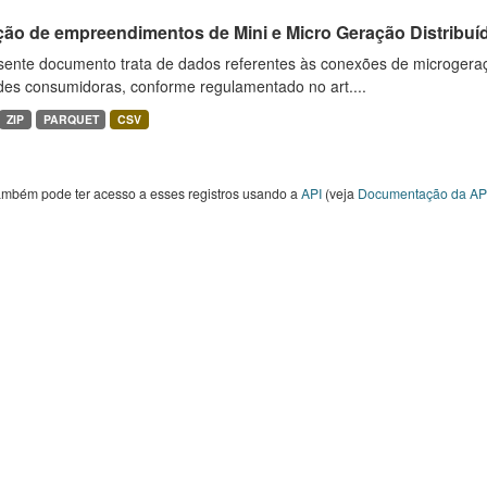
ção de empreendimentos de Mini e Micro Geração Distribuí
sente documento trata de dados referentes às conexões de microgera
des consumidoras, conforme regulamentado no art....
ZIP
PARQUET
CSV
ambém pode ter acesso a esses registros usando a
API
(veja
Documentação da AP