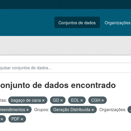
Conjuntos de dados
Organizações
conjunto de dados encontrado
tas:
bagaço de cana
GD
EOL
CGH
reendimentos
Grupos:
Geração Distribuída
Organizações:
V
PDF