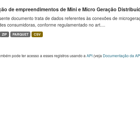
ção de empreendimentos de Mini e Micro Geração Distribuí
sente documento trata de dados referentes às conexões de microgera
des consumidoras, conforme regulamentado no art....
ZIP
PARQUET
CSV
ambém pode ter acesso a esses registros usando a
API
(veja
Documentação da AP