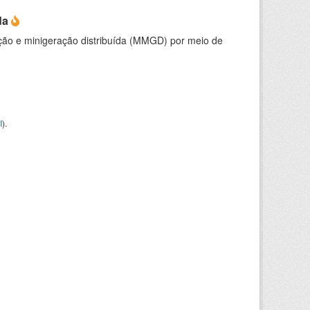
da
ção e minigeração distribuída (MMGD) por meio de
I
).