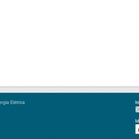
rgia Elétrica
I
I