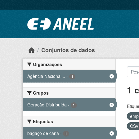
Ir para o conteúdo principal
Conjuntos de dados
Organizações
Agência Nacional...
-
1
1 
Grupos
Geração Distribuída
-
1
Etique
emp
Etiquetas
CS
bagaço de cana
-
1