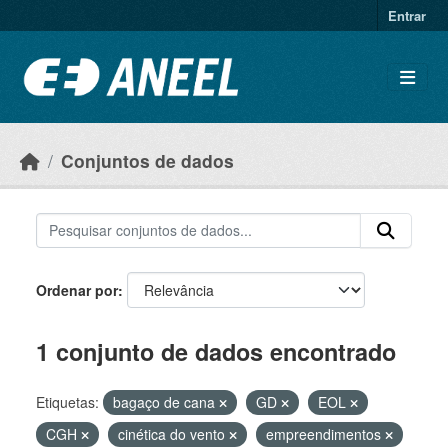
Ir para o conteúdo principal
Entrar
Conjuntos de dados
Ordenar por
1 conjunto de dados encontrado
Etiquetas:
bagaço de cana
GD
EOL
CGH
cinética do vento
empreendimentos