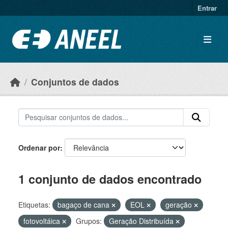
Ir para o conteúdo principal
Entrar
Conjuntos de dados
Ordenar por
1 conjunto de dados encontrado
Etiquetas:
bagaço de cana
EOL
geração
fotovoltáica
Grupos:
Geração Distribuída