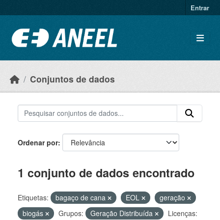
Ir para o conteúdo principal
Entrar
Conjuntos de dados
Ordenar por
1 conjunto de dados encontrado
Etiquetas:
bagaço de cana
EOL
geração
biogás
Grupos:
Geração Distribuída
Licenças: