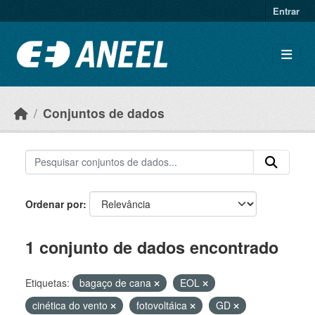
Ir para o conteúdo principal
Entrar
Conjuntos de dados
Ordenar por
1 conjunto de dados encontrado
Etiquetas:
bagaço de cana
EOL
cinética do vento
fotovoltáica
GD