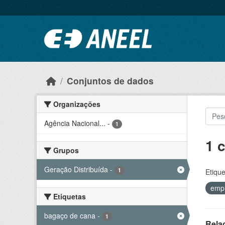
Ir para o conteúdo principal
Conjuntos de dados
Organizações
Agência Nacional...
-
1
1 
Grupos
Geração Distribuída
-
1
Etique
emp
Etiquetas
bagaço de cana
-
1
Rela