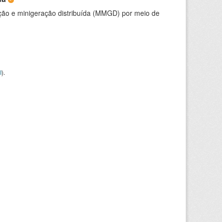
ção e minigeração distribuída (MMGD) por meio de
I
).