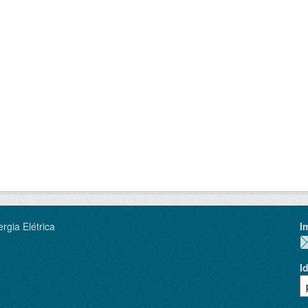
rgia Elétrica
I
I