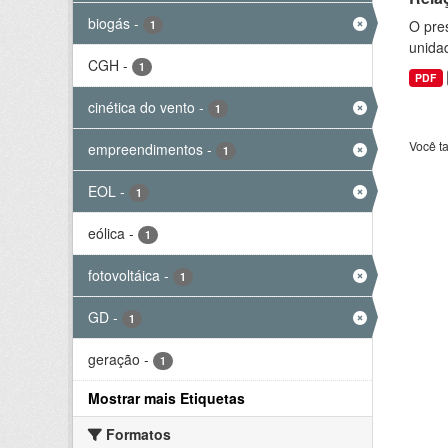
biogás
-
O pre
1
unida
CGH
-
1
PDF
cinética do vento
-
1
Você t
empreendimentos
-
1
EOL
-
1
eólica
-
1
fotovoltáica
-
1
GD
-
1
geração
-
1
Mostrar mais Etiquetas
Formatos