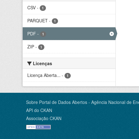
CSV
-
1
PARQUET
-
1
PDF
-
1
ZIP
-
1
Licenças
Licença Aberta...
-
1
Sobre Portal de Dados Abertos - Agência Nacional de Ene
API do CKAN
Associação CKAN