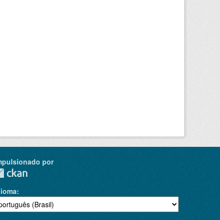
mpulsionado por
dioma