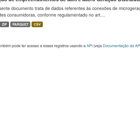
sente documento trata de dados referentes às conexões de microgera
des consumidoras, conforme regulamentado no art....
ZIP
PARQUET
CSV
ambém pode ter acesso a esses registros usando a
API
(veja
Documentação da AP