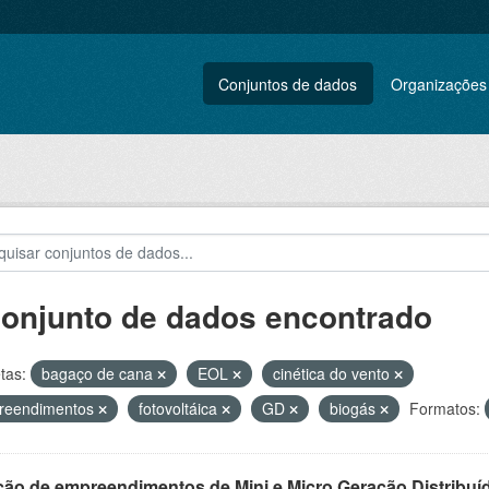
Conjuntos de dados
Organizações
conjunto de dados encontrado
tas:
bagaço de cana
EOL
cinética do vento
reendimentos
fotovoltáica
GD
biogás
Formatos:
ção de empreendimentos de Mini e Micro Geração Distribuí