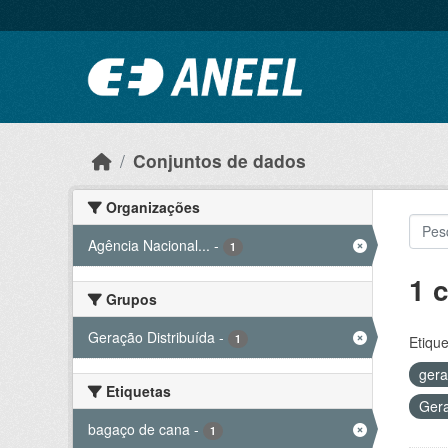
Ir para o conteúdo principal
Conjuntos de dados
Organizações
Agência Nacional...
-
1
1 
Grupos
Geração Distribuída
-
1
Etique
ger
Etiquetas
Gera
bagaço de cana
-
1