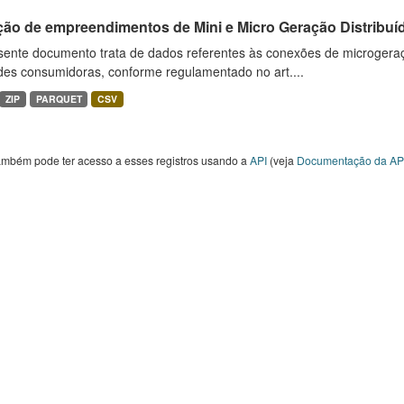
ção de empreendimentos de Mini e Micro Geração Distribuí
sente documento trata de dados referentes às conexões de microgera
des consumidoras, conforme regulamentado no art....
ZIP
PARQUET
CSV
ambém pode ter acesso a esses registros usando a
API
(veja
Documentação da AP