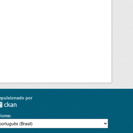
mpulsionado por
dioma