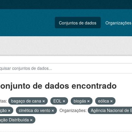
Conjuntos de dados
Organizações
conjunto de dados encontrado
tas:
bagaço de cana
EOL
biogás
eólica
ação
cinética do vento
Organizações:
Agência Nacional de E
ção Distribuída