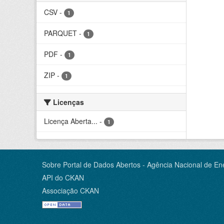
CSV
-
1
PARQUET
-
1
PDF
-
1
ZIP
-
1
Licenças
Licença Aberta...
-
1
Sobre Portal de Dados Abertos - Agência Nacional de Ene
API do CKAN
Associação CKAN