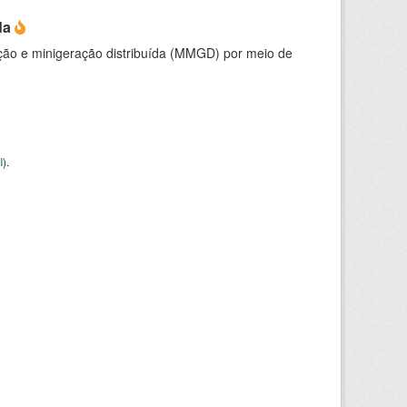
da
ção e minigeração distribuída (MMGD) por meio de
I
).