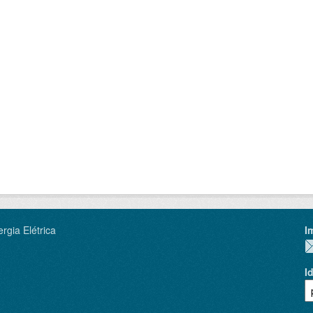
rgia Elétrica
I
I