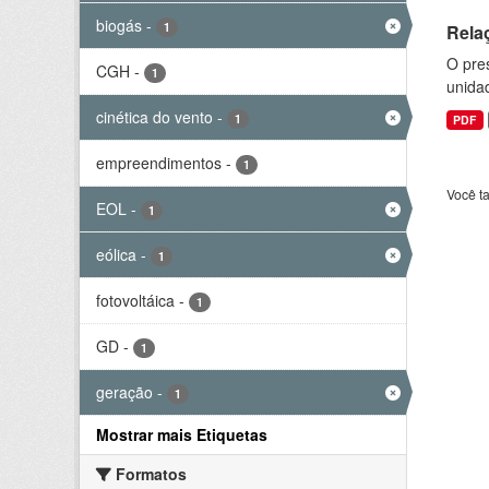
biogás
-
1
Rela
O pre
CGH
-
1
unida
cinética do vento
-
1
PDF
empreendimentos
-
1
Você t
EOL
-
1
eólica
-
1
fotovoltáica
-
1
GD
-
1
geração
-
1
Mostrar mais Etiquetas
Formatos