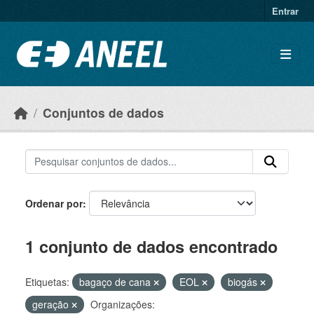
Ir para o conteúdo principal
Entrar
Conjuntos de dados
Ordenar por
1 conjunto de dados encontrado
Etiquetas:
bagaço de cana
EOL
biogás
geração
Organizações: