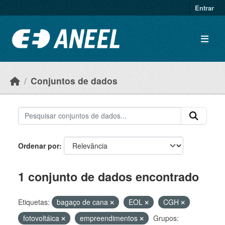
Ir para o conteúdo principal
Entrar
Conjuntos de dados
Ordenar por
1 conjunto de dados encontrado
Etiquetas:
bagaço de cana
EOL
CGH
fotovoltáica
empreendimentos
Grupos: