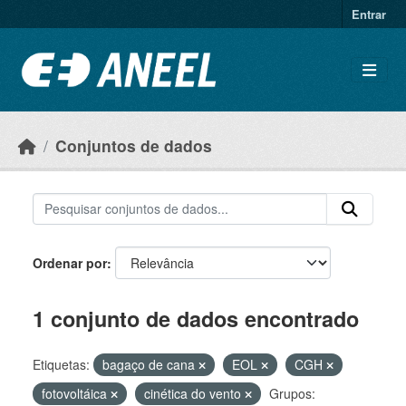
Ir para o conteúdo principal
Entrar
Conjuntos de dados
Ordenar por
1 conjunto de dados encontrado
Etiquetas:
bagaço de cana
EOL
CGH
fotovoltáica
cinética do vento
Grupos: