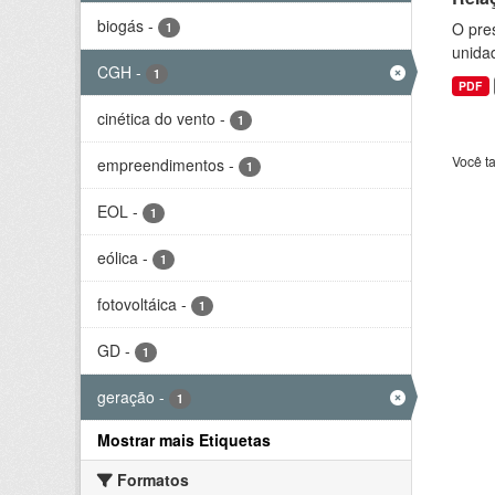
biogás
-
O pre
1
unida
CGH
-
1
PDF
cinética do vento
-
1
Você t
empreendimentos
-
1
EOL
-
1
eólica
-
1
fotovoltáica
-
1
GD
-
1
geração
-
1
Mostrar mais Etiquetas
Formatos