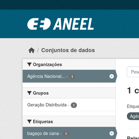
Ir para o conteúdo principal
Conjuntos de dados
Organizações
Agência Nacional...
-
1
1 
Grupos
Geração Distribuída
-
1
Etique
Agên
Etiquetas
bagaço de cana
-
1
Rela