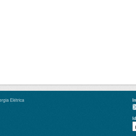
rgia Elétrica
I
I