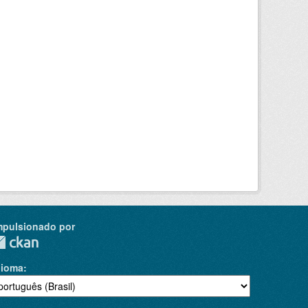
mpulsionado por
dioma