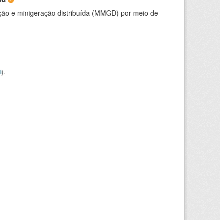
ção e minigeração distribuída (MMGD) por meio de
I
).