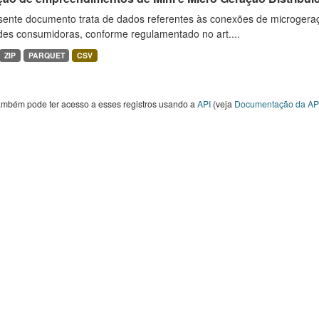
sente documento trata de dados referentes às conexões de microgera
des consumidoras, conforme regulamentado no art....
ZIP
PARQUET
CSV
ambém pode ter acesso a esses registros usando a
API
(veja
Documentação da AP