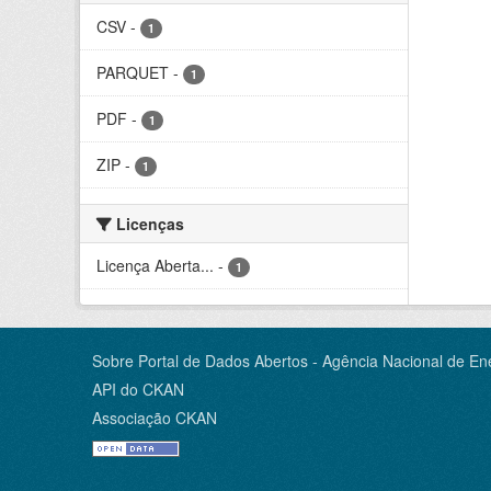
CSV
-
1
PARQUET
-
1
PDF
-
1
ZIP
-
1
Licenças
Licença Aberta...
-
1
Sobre Portal de Dados Abertos - Agência Nacional de Ene
API do CKAN
Associação CKAN