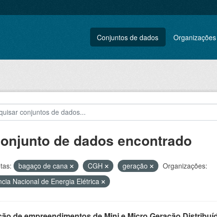
Conjuntos de dados
Organizações
conjunto de dados encontrado
tas:
bagaço de cana
CGH
geração
Organizações:
cia Nacional de Energia Elétrica
ção de empreendimentos de Mini e Micro Geração Distribuí