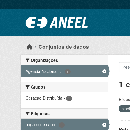
Ir para o conteúdo principal
Conjuntos de dados
Organizações
Agência Nacional...
-
1
1 
Grupos
Geração Distribuída
-
1
Etique
ciné
Etiquetas
bagaço de cana
-
1
Rela