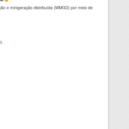
ção e minigeração distribuída (MMGD) por meio de
I
).