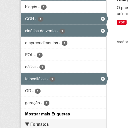
biogás
-
O pre
1
unida
CGH
-
1
PDF
cinética do vento
-
1
Você t
empreendimentos
-
1
EOL
-
1
eólica
-
1
fotovoltáica
-
1
GD
-
1
geração
-
1
Mostrar mais Etiquetas
Formatos