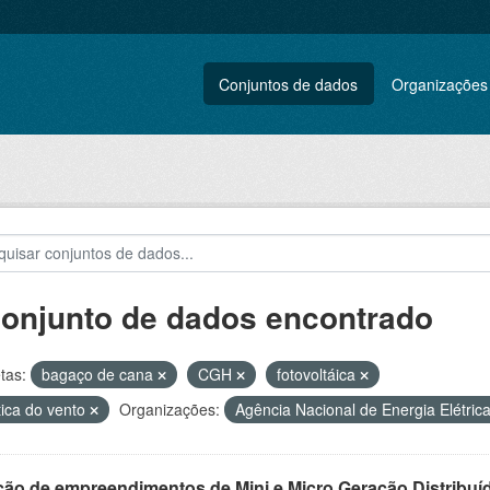
Conjuntos de dados
Organizações
conjunto de dados encontrado
tas:
bagaço de cana
CGH
fotovoltáica
tica do vento
Organizações:
Agência Nacional de Energia Elétric
ção de empreendimentos de Mini e Micro Geração Distribuí