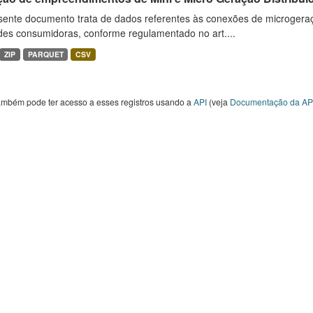
sente documento trata de dados referentes às conexões de microgera
des consumidoras, conforme regulamentado no art....
ZIP
PARQUET
CSV
ambém pode ter acesso a esses registros usando a
API
(veja
Documentação da AP