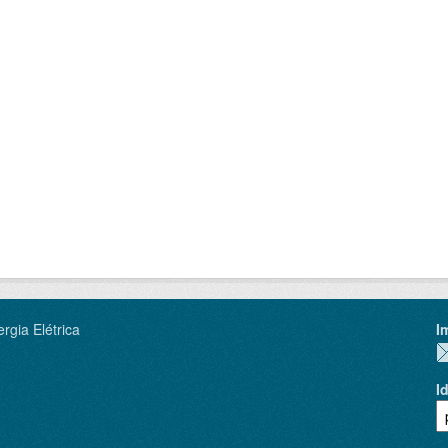
rgia Elétrica
I
I