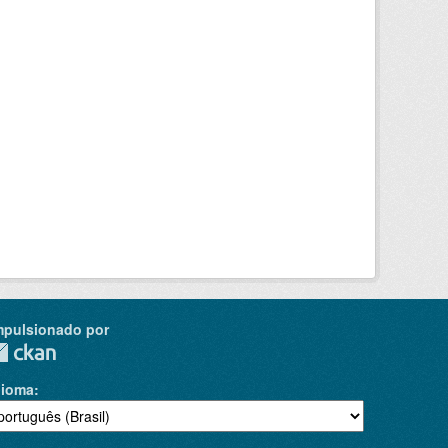
mpulsionado por
dioma