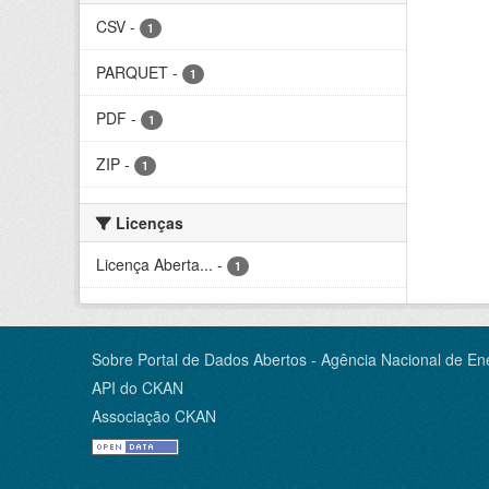
CSV
-
1
PARQUET
-
1
PDF
-
1
ZIP
-
1
Licenças
Licença Aberta...
-
1
Sobre Portal de Dados Abertos - Agência Nacional de Ene
API do CKAN
Associação CKAN