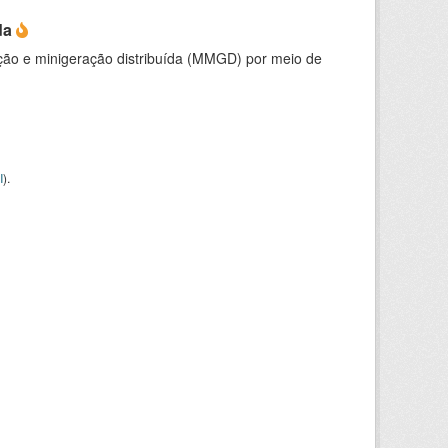
da
ção e minigeração distribuída (MMGD) por meio de
I
).