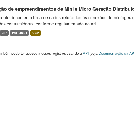
ção de empreendimentos de Mini e Micro Geração Distribuí
sente documento trata de dados referentes às conexões de microgera
des consumidoras, conforme regulamentado no art....
ZIP
PARQUET
CSV
ambém pode ter acesso a esses registros usando a
API
(veja
Documentação da AP