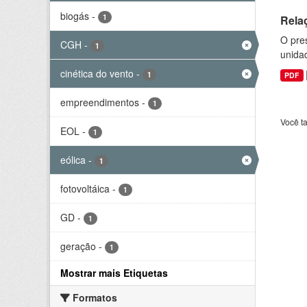
biogás
-
1
Rela
O pre
CGH
-
1
unida
cinética do vento
-
1
PDF
empreendimentos
-
1
Você t
EOL
-
1
eólica
-
1
fotovoltáica
-
1
GD
-
1
geração
-
1
Mostrar mais Etiquetas
Formatos