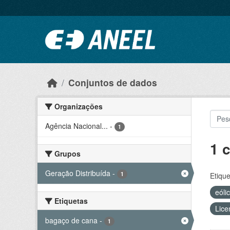
Ir para o conteúdo principal
Conjuntos de dados
Organizações
Agência Nacional...
-
1
1 
Grupos
Geração Distribuída
-
1
Etique
eóli
Etiquetas
Lice
bagaço de cana
-
1