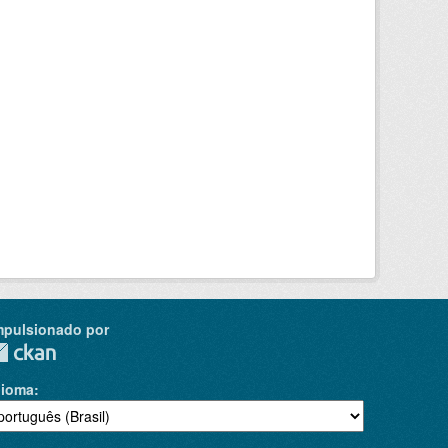
mpulsionado por
dioma