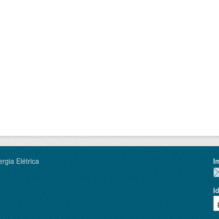
rgia Elétrica
I
I