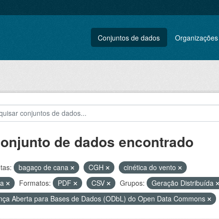
Conjuntos de dados
Organizações
conjunto de dados encontrado
tas:
bagaço de cana
CGH
cinética do vento
ca
Formatos:
PDF
CSV
Grupos:
Geração Distribuída
nça Aberta para Bases de Dados (ODbL) do Open Data Commons