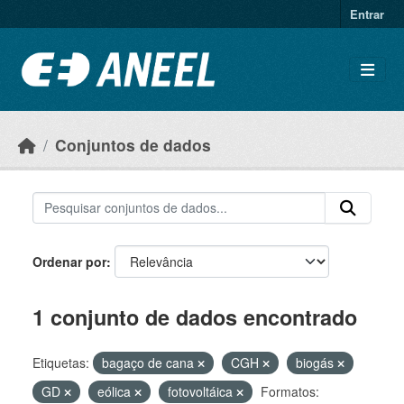
Ir para o conteúdo principal
Entrar
Conjuntos de dados
Ordenar por
1 conjunto de dados encontrado
Etiquetas:
bagaço de cana
CGH
biogás
GD
eólica
fotovoltáica
Formatos: