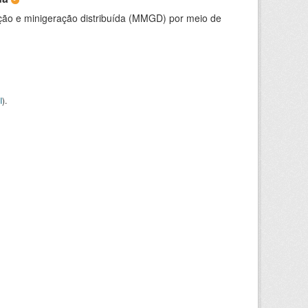
ção e minigeração distribuída (MMGD) por meio de
I
).