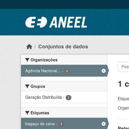
Ir para o conteúdo principal
Conjuntos de dados
Organizações
Agência Nacional...
-
1
1 
Grupos
Geração Distribuída
-
1
Etique
Organ
Etiquetas
bagaço de cana
-
1
Rela