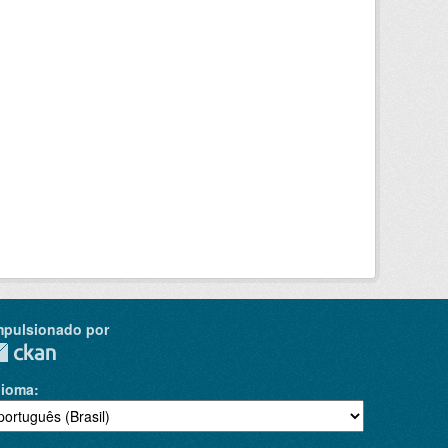
mpulsionado por
dioma