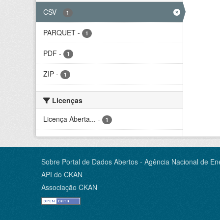
CSV
-
1
PARQUET
-
1
PDF
-
1
ZIP
-
1
Licenças
Licença Aberta...
-
1
Sobre Portal de Dados Abertos - Agência Nacional de Ene
API do CKAN
Associação CKAN