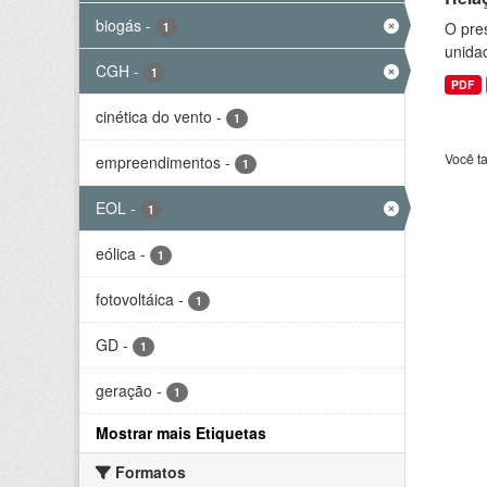
biogás
-
O pre
1
unida
CGH
-
1
PDF
cinética do vento
-
1
Você t
empreendimentos
-
1
EOL
-
1
eólica
-
1
fotovoltáica
-
1
GD
-
1
geração
-
1
Mostrar mais Etiquetas
Formatos