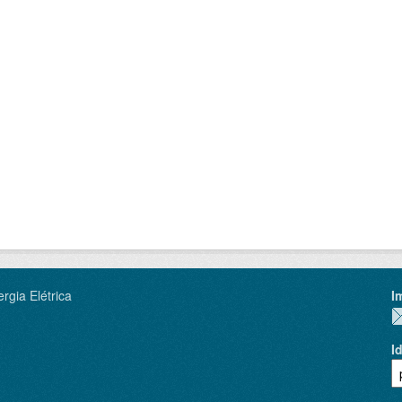
rgia Elétrica
I
I