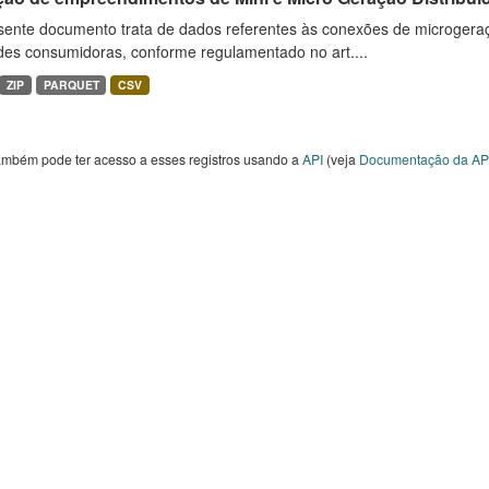
sente documento trata de dados referentes às conexões de microgera
des consumidoras, conforme regulamentado no art....
ZIP
PARQUET
CSV
ambém pode ter acesso a esses registros usando a
API
(veja
Documentação da AP