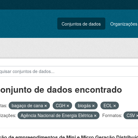
Conjuntos de dados
Organizações
conjunto de dados encontrado
tas:
bagaço de cana
CGH
biogás
EOL
izações:
Agência Nacional de Energia Elétrica
Formatos:
CSV
ção de empreendimentos de Mini e Micro Geração Distribuí