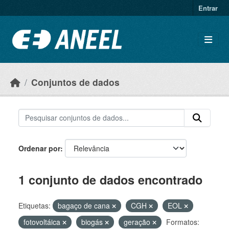
Ir para o conteúdo principal
Entrar
Conjuntos de dados
Ordenar por
1 conjunto de dados encontrado
Etiquetas:
bagaço de cana
CGH
EOL
fotovoltáica
biogás
geração
Formatos: