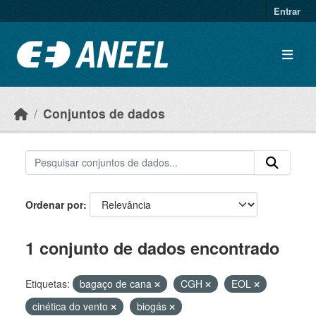
Ir para o conteúdo principal
Entrar
Conjuntos de dados
Ordenar por
1 conjunto de dados encontrado
Etiquetas:
bagaço de cana
CGH
EOL
cinética do vento
biogás