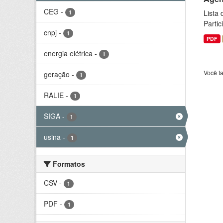
CEG
-
Lista
1
Parti
cnpj
-
1
PDF
energia elétrica
-
1
Você t
geração
-
1
RALIE
-
1
SIGA
-
1
usina
-
1
Formatos
CSV
-
1
PDF
-
1