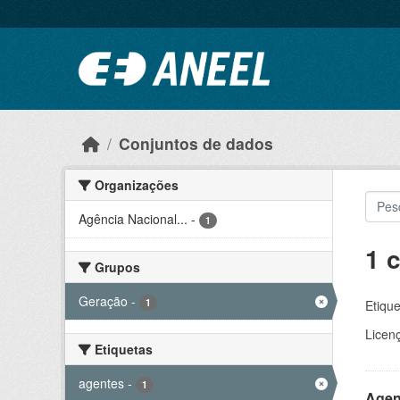
Ir para o conteúdo principal
Conjuntos de dados
Organizações
Agência Nacional...
-
1
1 
Grupos
Geração
-
1
Etique
Licen
Etiquetas
agentes
-
1
Agen