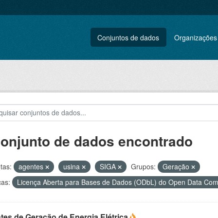
Conjuntos de dados
Organizações
conjunto de dados encontrado
tas:
agentes
usina
SIGA
Grupos:
Geração
ças:
Licença Aberta para Bases de Dados (ODbL) do Open Data C
tes de Geração de Energia Elétrica