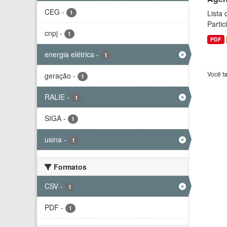
CEG
-
Lista
1
Parti
cnpj
-
1
PDF
energia elétrica
-
1
Você t
geração
-
1
RALIE
-
1
SIGA
-
1
usina
-
1
Formatos
CSV
-
1
PDF
-
1