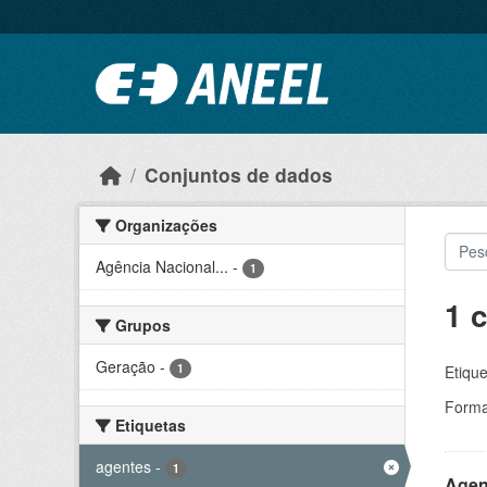
Ir para o conteúdo principal
Conjuntos de dados
Organizações
Agência Nacional...
-
1
1 
Grupos
Geração
-
1
Etique
Forma
Etiquetas
agentes
-
1
Agen