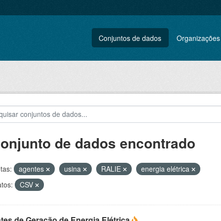
Conjuntos de dados
Organizações
conjunto de dados encontrado
tas:
agentes
usina
RALIE
energia elétrica
tos:
CSV
tes de Geração de Energia Elétrica