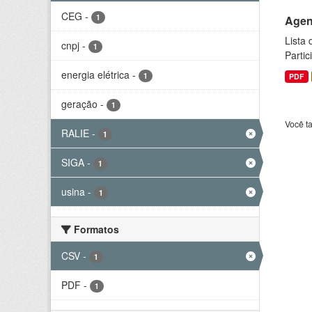
CEG
-
1
Agen
Lista
cnpj
-
1
Parti
energia elétrica
-
1
PDF
geração
-
1
Você t
RALIE
-
1
SIGA
-
1
usina
-
1
Formatos
CSV
-
1
PDF
-
1