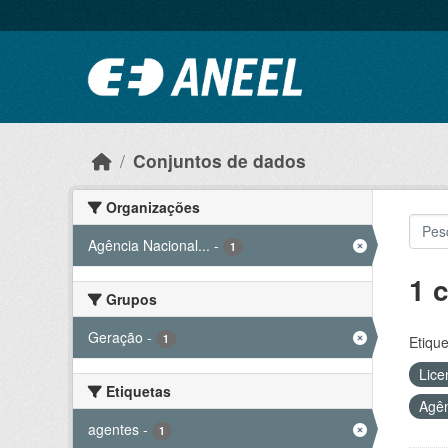
Ir para o conteúdo principal
Conjuntos de dados
Organizações
Agência Nacional...
-
1
1 
Grupos
Geração
-
1
Etique
Lice
Etiquetas
Agên
agentes
-
1