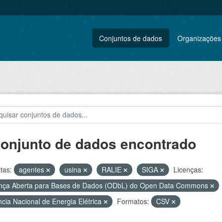
Conjuntos de dados
Organizações
conjunto de dados encontrado
tas:
agentes
usina
RALIE
SIGA
Licenças:
nça Aberta para Bases de Dados (ODbL) do Open Data Commons
cia Nacional de Energia Elétrica
Formatos:
CSV