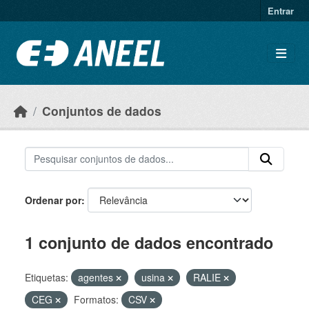
Ir para o conteúdo principal
Entrar
Conjuntos de dados
Ordenar por
1 conjunto de dados encontrado
Etiquetas:
agentes
usina
RALIE
CEG
Formatos:
CSV