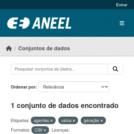
Ir para o conteúdo principal
Entrar
Conjuntos de dados
Ordenar por
1 conjunto de dados encontrado
Etiquetas:
agentes
usina
geração
Formatos:
CSV
Licenças: