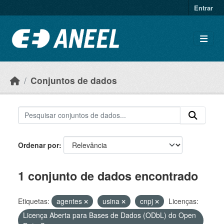
Ir para o conteúdo principal
Entrar
Conjuntos de dados
Ordenar por
1 conjunto de dados encontrado
Etiquetas:
agentes
usina
cnpj
Licenças:
Licença Aberta para Bases de Dados (ODbL) do Open