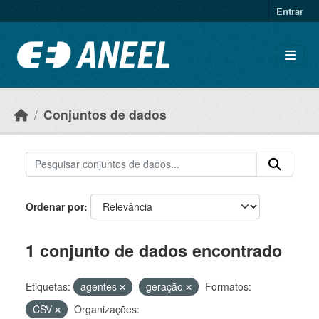
Ir para o conteúdo principal
Entrar
Conjuntos de dados
Ordenar por
1 conjunto de dados encontrado
Etiquetas:
agentes
geração
Formatos:
CSV
Organizações: