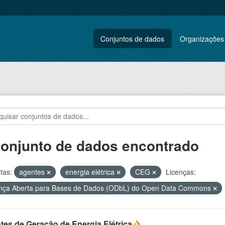
Conjuntos de dados
Organizações
conjunto de dados encontrado
tas:
agentes
energia elétrica
CEG
Licenças:
nça Aberta para Bases de Dados (ODbL) do Open Data Commons
tes de Geração de Energia Elétrica