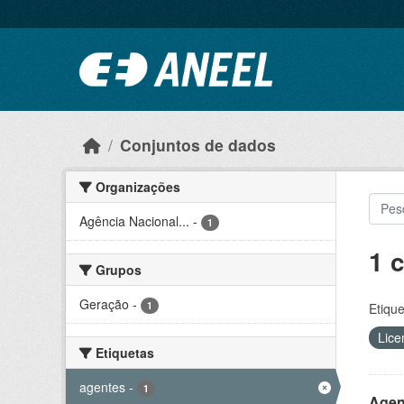
Ir para o conteúdo principal
Conjuntos de dados
Organizações
Agência Nacional...
-
1
1 
Grupos
Geração
-
1
Etique
Lice
Etiquetas
agentes
-
1
Agen