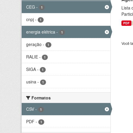
CEG
-
Lista
1
Parti
cnpj
-
1
PDF
energia elétrica
-
1
Você t
geração
-
1
RALIE
-
1
SIGA
-
1
usina
-
1
Formatos
CSV
-
1
PDF
-
1