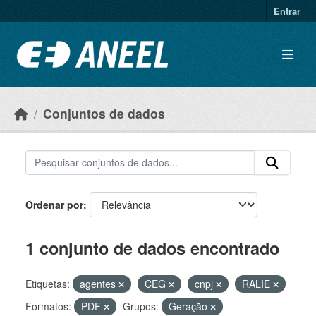
Ir para o conteúdo principal
Entrar
Conjuntos de dados
Ordenar por
1 conjunto de dados encontrado
Etiquetas:
agentes
CEG
cnpj
RALIE
Formatos:
PDF
Grupos:
Geração