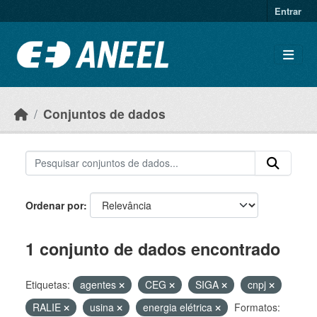
Ir para o conteúdo principal
Entrar
Conjuntos de dados
Ordenar por
1 conjunto de dados encontrado
Etiquetas:
agentes
CEG
SIGA
cnpj
RALIE
usina
energia elétrica
Formatos: