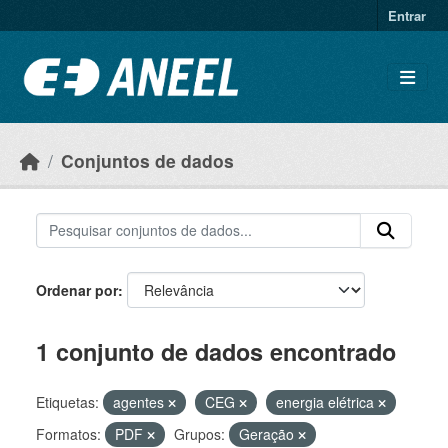
Ir para o conteúdo principal
Entrar
Conjuntos de dados
Ordenar por
1 conjunto de dados encontrado
Etiquetas:
agentes
CEG
energia elétrica
Formatos:
PDF
Grupos:
Geração