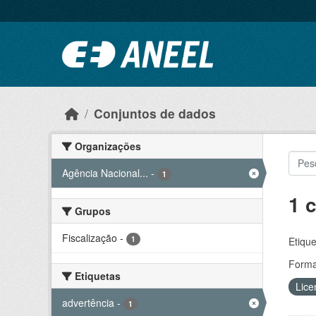
Ir para o conteúdo principal
Conjuntos de dados
Organizações
Agência Nacional...
-
1
1 
Grupos
Fiscalização
-
1
Etique
Forma
Etiquetas
Lice
advertência
-
1