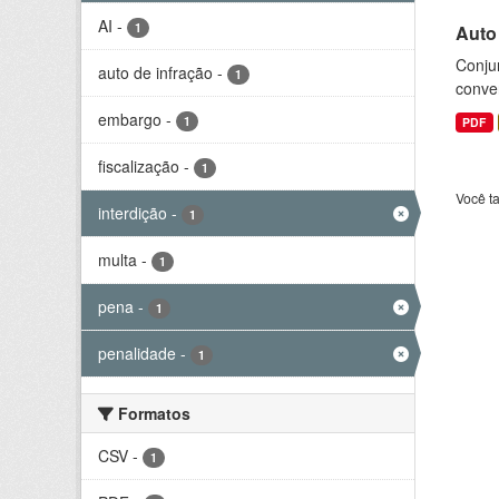
AI
-
1
Auto
Conjun
auto de infração
-
1
conve
embargo
-
1
PDF
fiscalização
-
1
Você t
interdição
-
1
multa
-
1
pena
-
1
penalidade
-
1
Formatos
CSV
-
1