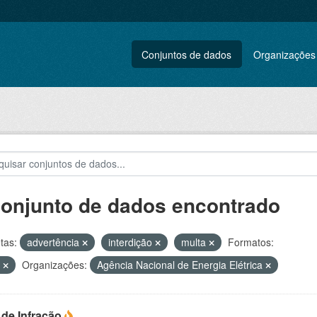
Conjuntos de dados
Organizações
conjunto de dados encontrado
tas:
advertência
interdição
multa
Formatos:
L
Organizações:
Agência Nacional de Energia Elétrica
 de Infração