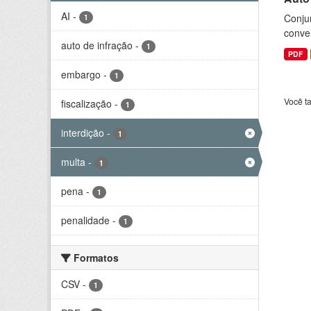
AI
-
Conjun
1
conve
auto de infração
-
1
PDF
embargo
-
1
Você t
fiscalização
-
1
interdição
-
1
multa
-
1
pena
-
1
penalidade
-
1
Formatos
CSV
-
1