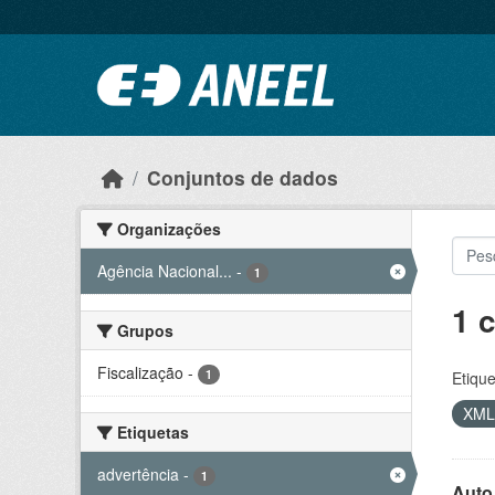
Ir para o conteúdo principal
Conjuntos de dados
Organizações
Agência Nacional...
-
1
1 
Grupos
Fiscalização
-
1
Etique
XM
Etiquetas
advertência
-
1
Auto