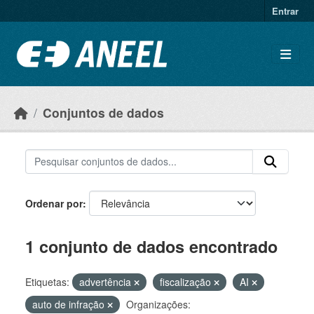
Ir para o conteúdo principal
Entrar
Conjuntos de dados
Ordenar por
1 conjunto de dados encontrado
Etiquetas:
advertência
fiscalização
AI
auto de infração
Organizações: