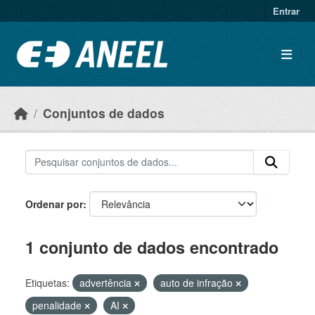
Ir para o conteúdo principal
Entrar
Conjuntos de dados
Ordenar por
1 conjunto de dados encontrado
Etiquetas:
advertência
auto de infração
penalidade
AI