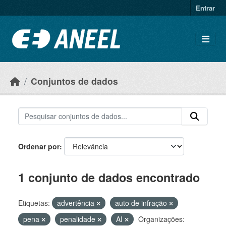
Ir para o conteúdo principal
Entrar
Conjuntos de dados
Ordenar por
1 conjunto de dados encontrado
Etiquetas:
advertência
auto de infração
pena
penalidade
AI
Organizações: