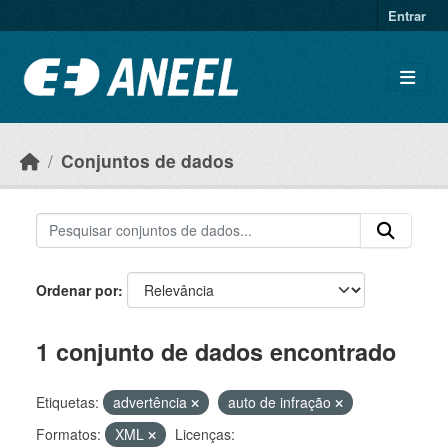
Ir para o conteúdo principal
Entrar
Conjuntos de dados
Ordenar por
1 conjunto de dados encontrado
Etiquetas:
advertência
auto de infração
Formatos:
XML
Licenças: