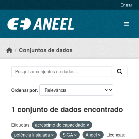
Ir para o conteúdo principal
Entrar
Conjuntos de dados
Ordenar por
1 conjunto de dados encontrado
Etiquetas:
acrescimo de capacidade
potência instalada
SIGA
Aneel
Licenças: