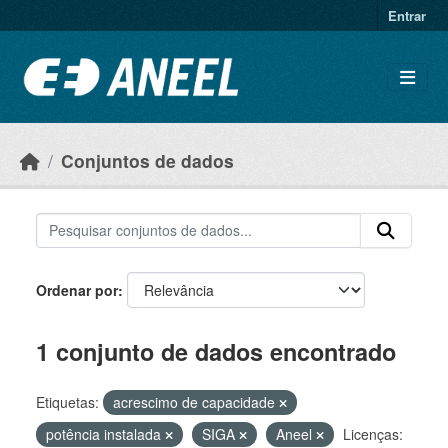
Ir para o conteúdo principal
Entrar
Conjuntos de dados
Ordenar por
1 conjunto de dados encontrado
Etiquetas:
acrescimo de capacidade
potência instalada
SIGA
Aneel
Licenças: